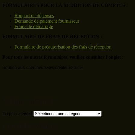
FORMULAIRES POUR LA REDDITION DE COMPTES :
Rapport de dépenses
Demande de paiement fournisseur
Fonds de démarrage
FORMULAIRE DE FRAIS DE RÉCEPTION :
Formulaire de préautorisation des frais de réception
Pour tous les autres formulaires, veuillez consulter l’onglet :
Soutien aux chercheurs·ses/créateurs·trices
Tri par catégorie
Tri par catégorie
COORDONNÉES