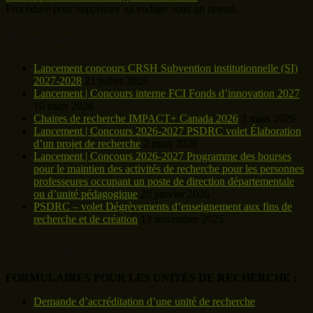
Procédure pour supprimer un codage sous un noeud.
Nouvelles
Lancement concours CRSH Subvention institutionnelle (SI)
2027-2028
21 juillet 2026
Lancement | Concours interne FCI Fonds d’innovation 2027
10 mars 2026
Chaires de recherche IMPACT+ Canada 2026
3 mars 2026
Lancement | Concours 2026-2027 PSDRC volet Élaboration
d’un projet de recherche
2 mars 2026
Lancement | Concours 2026-2027 Programme des bourses
pour le maintien des activités de recherche pour les personnes
professeures occupant un poste de direction départementale
ou d’unité pédagogique
20 janvier 2026
PSDRC – volet Dégrèvements d’enseignement aux fins de
recherche et de création
13 novembre 2025
Formulaires
FORMULAIRES POUR LES UNITÉS DE RECHERCHE :
Demande d’accréditation d’une unité de recherche