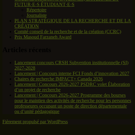
FUTUR·E·S ÉTUDIANT·E·S
Répertoire
Journaliste
PLAN STRATÉGIQUE DE LA RECHERCHE ET DE LA
CRÉATION
Comité conseil de la recherche et de la création (CCRC)
Prix Masoud Farzaneh Award
Articles récents
Lancement concours CRSH Subvention institutionnelle (SI)
2027-2028
Lancement | Concours interne FCI Fonds d’innovation 2027
Chaires de recherche IMPACT+ Canada 2026
Lancement | Concours 2026-2027 PSDRC volet Élaboration
d’un projet de recherche
Lancement | Concours 2026-2027 Programme des bourses
pour le maintien des activités de recherche pour les personnes
professeures occupant un poste de direction départementale
ou d’unité pédagogique
Fièrement propulsé par WordPress