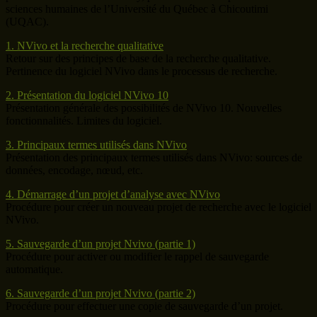
sciences humaines de l’Université du Québec à Chicoutimi
(UQAC).
1. NVivo et la recherche qualitative
Retour sur des principes de base de la recherche qualitative.
Pertinence du logiciel NVivo dans le processus de recherche.
2. Présentation du logiciel NVivo 10
Présentation générale des possibilités de NVivo 10. Nouvelles
fonctionnalités. Limites du logiciel.
3. Principaux termes utilisés dans NVivo
Présentation des principaux termes utilisés dans NVivo: sources de
données, encodage, nœud, etc.
4. Démarrage d’un projet d’analyse avec NVivo
Procédure pour créer un nouveau projet de recherche avec le logiciel
NVivo.
5. Sauvegarde d’un projet Nvivo (partie 1)
Procédure pour activer ou modifier le rappel de sauvegarde
automatique.
6. Sauvegarde d’un projet Nvivo (partie 2)
Procédure pour effectuer une copie de sauvegarde d’un projet.