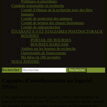
Politiques et procédures
Conduite responsable en recherche
Comité d’éthique de la recherche avec des êtres
humains
Comité de protection des animaux
Comité de gestion des risques biologiques
Comité de radioprotection
ÉTUDIANT·E·S ET STAGIAIRES POSTDOCTORAUX
BOURSES
PORTAIL DE BOURSES
BOURSES BARD-SSH
Ateliers sur les bourses de recherche
Opportunités de financements
Ma thèse en 180 secondes
NOUS JOINDRE
Rechercher :
Capsules d’autoformation au logiciel
NVivo
Cette page renferme plusieurs capsules vidéo d’autoformation au
logiciel d’analyse qualitative NVivo. Ces ressources ont été conçues
par madame Sabrina Tremblay, professeure au Département des