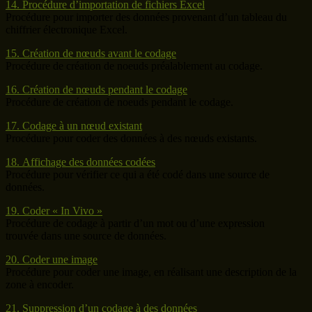
14. Procédure d’importation de fichiers Excel
Procédure pour importer des données provenant d’un tableau du
chiffrier électronique Excel.
15. Création de nœuds avant le codage
Procédure de création de noeuds préalablement au codage.
16. Création de nœuds pendant le codage
Procédure de création de noeuds pendant le codage.
17. Codage à un nœud existant
Procédure pour coder des données à des nœuds existants.
18. Affichage des données codées
Procédure pour vérifier ce qui a été codé dans une source de
données.
19. Coder « In Vivo »
Procédure de codage à partir d’un mot ou d’une expression
trouvée dans une source de données.
20. Coder une image
Procédure pour coder une image, en réalisant une description de la
zone à encoder.
21. Suppression d’un codage à des données