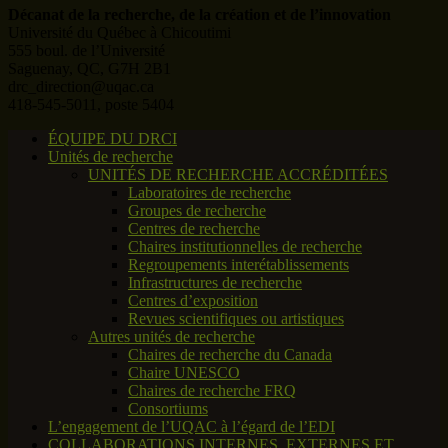
Décanat de la recherche, de la création et de l’innovation
Université du Québec à Chicoutimi
555 boul. de l’Université
Saguenay, QC, G7H 2B1
drc_direction@uqac.ca
418-545-5011, poste 5404
ÉQUIPE DU DRCI
Unités de recherche
UNITÉS DE RECHERCHE ACCRÉDITÉES
Laboratoires de recherche
Groupes de recherche
Centres de recherche
Chaires institutionnelles de recherche
Regroupements interétablissements
Infrastructures de recherche
Centres d’exposition
Revues scientifiques ou artistiques
Autres unités de recherche
Chaires de recherche du Canada
Chaire UNESCO
Chaires de recherche FRQ
Consortiums
L’engagement de l’UQAC à l’égard de l’EDI
COLLABORATIONS INTERNES, EXTERNES ET