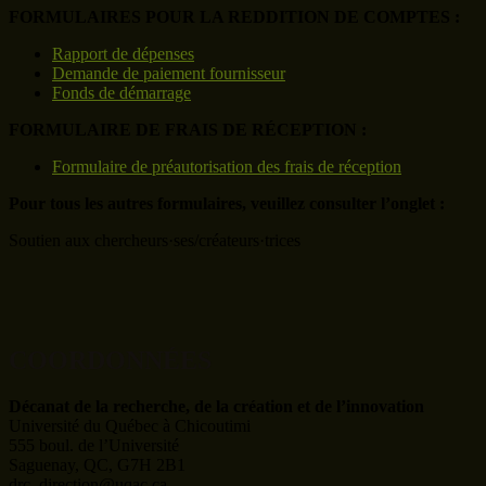
FORMULAIRES POUR LA REDDITION DE COMPTES :
Rapport de dépenses
Demande de paiement fournisseur
Fonds de démarrage
FORMULAIRE DE FRAIS DE RÉCEPTION :
Formulaire de préautorisation des frais de réception
Pour tous les autres formulaires, veuillez consulter l’onglet :
Soutien aux chercheurs·ses/créateurs·trices
COORDONNÉES
Décanat de la recherche, de la création et de l’innovation
Université du Québec à Chicoutimi
555 boul. de l’Université
Saguenay, QC, G7H 2B1
drc_direction@uqac.ca