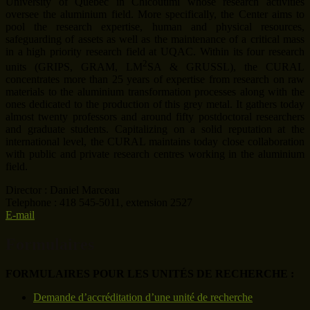
University of Quebec in Chicoutimi whose research activities
oversee the aluminium field. More specifically, the Center aims to
pool the research expertise, human and physical resources,
safeguarding of assets as well as the maintenance of a critical mass
in a high priority research field at UQAC. Within its four research
2
units (GRIPS, GRAM, LM
SA & GRUSSL), the CURAL
concentrates more than 25 years of expertise from research on raw
materials to the aluminium transformation processes along with the
ones dedicated to the production of this grey metal. It gathers today
almost twenty professors and around fifty postdoctoral researchers
and graduate students. Capitalizing on a solid reputation at the
international level, the CURAL maintains today close collaboration
with public and private research centres working in the aluminium
field.
Director : Daniel Marceau
Telephone : 418 545-5011, extension 2527
E-mail
Formulaires
FORMULAIRES POUR LES UNITÉS DE RECHERCHE :
Demande d’accréditation d’une unité de recherche