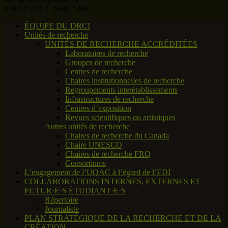
418-545-5011, poste 5404
ÉQUIPE DU DRCI
Unités de recherche
UNITÉS DE RECHERCHE ACCRÉDITÉES
Laboratoires de recherche
Groupes de recherche
Centres de recherche
Chaires institutionnelles de recherche
Regroupements interétablissements
Infrastructures de recherche
Centres d’exposition
Revues scientifiques ou artistiques
Autres unités de recherche
Chaires de recherche du Canada
Chaire UNESCO
Chaires de recherche FRQ
Consortiums
L’engagement de l’UQAC à l’égard de l’EDI
COLLABORATIONS INTERNES, EXTERNES ET
FUTUR·E·S ÉTUDIANT·E·S
Répertoire
Journaliste
PLAN STRATÉGIQUE DE LA RECHERCHE ET DE LA
CRÉATION