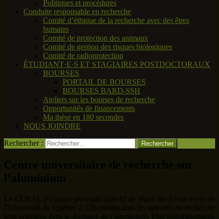
Politiques et procédures
Conduite responsable en recherche
Comité d’éthique de la recherche avec des êtres
humains
Comité de protection des animaux
Comité de gestion des risques biologiques
Comité de radioprotection
ÉTUDIANT·E·S ET STAGIAIRES POSTDOCTORAUX
BOURSES
PORTAIL DE BOURSES
BOURSES BARD-SSH
Ateliers sur les bourses de recherche
Opportunités de financements
Ma thèse en 180 secondes
NOUS JOINDRE
Rechercher :
Centre universitaire de recherche sur
l’aluminium
Le CURAL a comme principal objectif de réunir les forces vives de
l’Université du Québec à Chicoutimi dont les activités de recherche
sont orientées dans le domaine de l’aluminium. Plus spécifiquement,