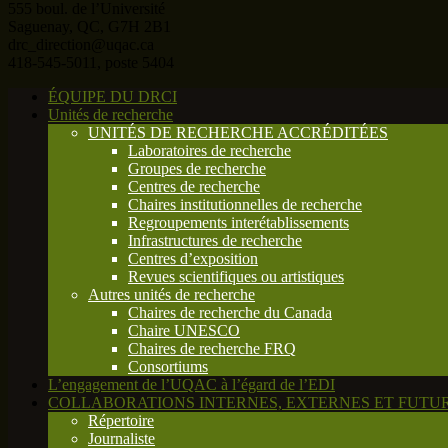
555 boul. de l’Université
Saguenay, QC, G7H 2B1
drc_direction@uqac.ca
418-545-5011, poste 5404
ÉQUIPE DU DRCI
Unités de recherche
UNITÉS DE RECHERCHE ACCRÉDITÉES
Laboratoires de recherche
Groupes de recherche
Centres de recherche
Chaires institutionnelles de recherche
Regroupements interétablissements
Infrastructures de recherche
Centres d’exposition
Revues scientifiques ou artistiques
Autres unités de recherche
Chaires de recherche du Canada
Chaire UNESCO
Chaires de recherche FRQ
Consortiums
L’engagement de l’UQAC à l’égard de l’EDI
COLLABORATIONS INTERNES, EXTERNES ET FUTUR
Répertoire
Journaliste