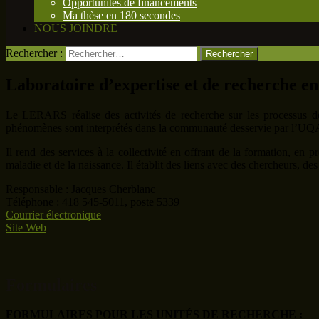
Opportunités de financements
Ma thèse en 180 secondes
NOUS JOINDRE
Rechercher :
Laboratoire d’expertise et de recherche e
Le LERARS réalise des activités de recherche sur les processus de 
phénomènes sont interprétés dans la communauté desservie par l’U
Il rend des services à la collectivité en offrant de la formation, en p
maladie et de la naissance. Il établit des liens avec des chercheurs, 
Responsable : Jacques Cherblanc
Téléphone : 418 545-5011, poste 5339
Courrier électronique
Site Web
Formulaires
FORMULAIRES POUR LES UNITÉS DE RECHERCHE :