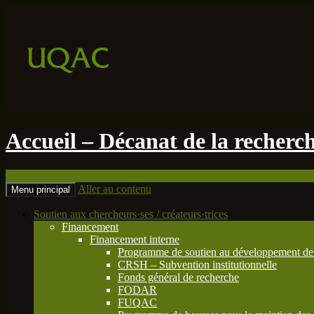
Accueil – Décanat de la recherche
Recherche
Aller au contenu
Menu principal
Soutien aux chercheurs·ses / créateurs·trices
Financement
Financement interne
Programme de soutien au développement de 
CRSH – Subvention institutionnelle
Fonds général de recherche
FODAR
FUQAC