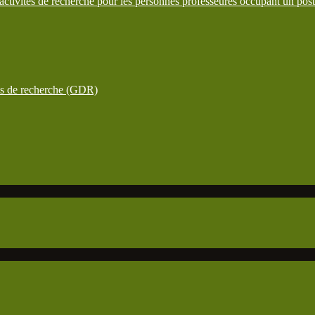
ctivités de recherche pour les personnes professeures occupant un pos
ées de recherche (GDR)