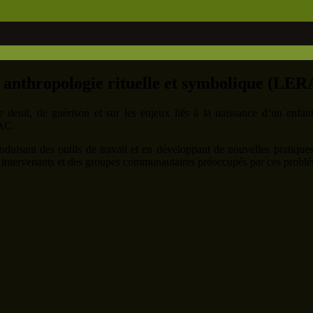
n anthropologie rituelle et symbolique (LE
deuil, de guérison et sur les enjeux liés à la naissance d’un enfan
QAC.
roduisant des outils de travail et en développant de nouvelles pratiques 
des intervenants et des groupes communautaires préoccupés par ces probl