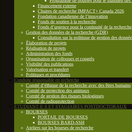
Programme de bourses pour le maintien des a
Financement externe
Chaires de recherche IMPACT+ Canada 2026
Fondation canadienne de l’innovation
Fonds de soutien à la recherche
Fonds d’urgence pour la continuité de la recherche
Gestion des données de la recherche (GDR)
Consultation sur la politique de gestion des donn
Élaboration de projets
Réalisation de projets
Administration des fonds
Organisation de colloques et congrès
Visibilité des publications
Valorisation et transfert
Politiques et procédures
Conduite responsable en recherche
Comité d’éthique de la recherche avec des êtres humains
Comité de protection des animaux
Comité de gestion des risques biologiques
Comité de radioprotection
ÉTUDIANT·E·S ET STAGIAIRES POSTDOCTORAUX
BOURSES
PORTAIL DE BOURSES
BOURSES BARD-SSH
Ateliers sur les bourses de recherche