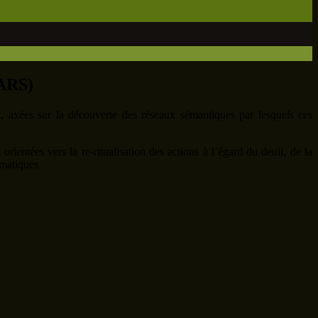
RARS)
t, axées sur la découverte des réseaux sémantiques par lesquels ces
orientées vers la re-ritualisation des actions à l’égard du deuil, de la
ématiques.