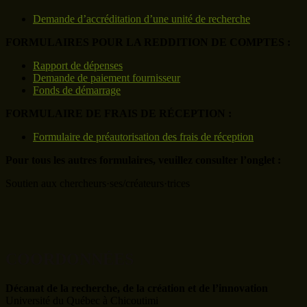
Demande d’accréditation d’une unité de recherche
FORMULAIRES POUR LA REDDITION DE COMPTES :
Rapport de dépenses
Demande de paiement fournisseur
Fonds de démarrage
FORMULAIRE DE FRAIS DE RÉCEPTION :
Formulaire de préautorisation des frais de réception
Pour tous les autres formulaires, veuillez consulter l’onglet :
Soutien aux chercheurs·ses/créateurs·trices
COORDONNÉES
Décanat de la recherche, de la création et de l’innovation
Université du Québec à Chicoutimi