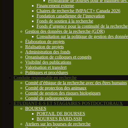
Programme de bourses pour le maintien des a
Financement externe
Chaires de recherche IMPACT+ Canada 2026
Fondation canadienne de l’innovation
Fonds de soutien à la recherche
Fonds d’urgence pour la continuité de la recherche
Gestion des données de la recherche (GDR)
Consultation sur la politique de gestion des donn
Élaboration de projets
Réalisation de projets
Administration des fonds
Organisation de colloques et congrès
Visibilité des publications
Valorisation et transfert
Politiques et procédures
Conduite responsable en recherche
Comité d’éthique de la recherche avec des êtres humains
Comité de protection des animaux
Comité de gestion des risques biologiques
Comité de radioprotection
ÉTUDIANT·E·S ET STAGIAIRES POSTDOCTORAUX
BOURSES
PORTAIL DE BOURSES
BOURSES BARD-SSH
Ateliers sur les bourses de recherche