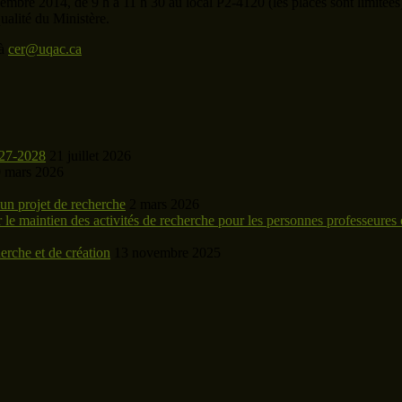
mbre 2014, de 9 h à 11 h 30 au local P2-4120 (les places sont limitées).
qualité du Ministère.
 à
cer@uqac.ca
027-2028
21 juillet 2026
 mars 2026
n projet de recherche
2 mars 2026
maintien des activités de recherche pour les personnes professeures o
rche et de création
13 novembre 2025