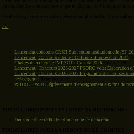
Cette rencontre d’information se tiendra par visioconférence le 13 nove
du transfert des connaissances et par la direction de l’éthique et de la 
Veuillez s.v.p. confirmer votre présence, au plus tard le 11 novembre,
drc
Nouvelles
Lancement concours CRSH Subvention institutionnelle (SI) 2
Lancement | Concours interne FCI Fonds d’innovation 2027
10
Chaires de recherche IMPACT+ Canada 2026
3 mars 2026
Lancement | Concours 2026-2027 PSDRC volet Élaboration d’u
Lancement | Concours 2026-2027 Programme des bourses pour le 
pédagogique
20 janvier 2026
PSDRC – volet Dégrèvements d’enseignement aux fins de reche
Formulaires
FORMULAIRES POUR LES UNITÉS DE RECHERCHE :
Demande d’accréditation d’une unité de recherche
FORMULAIRES POUR LA REDDITION DE COMPTES :