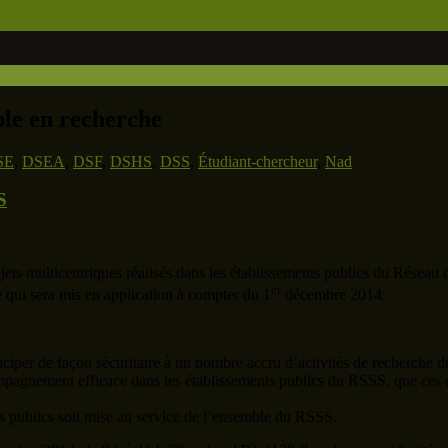
ble en recherche
SE
,
DSEA
,
DSF
,
DSHS
,
DSS
,
Étudiant-chercheur
,
Nad
S
ets multicentriques réalisés dans les établissements publics du Réseau d
er
e qui sera mis en application à compter du 1
décembre 2014.
rticiper de façon sécuritaire à un nombre accru d’activités de recherche d
mpagnement efficace dans les établissements publics du RSSS, que ces é
ts publics soit mise au service de l’ensemble du RSSS.