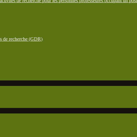
ctivités de recherche pour les personnes professeures occupant un pos
ées de recherche (GDR)