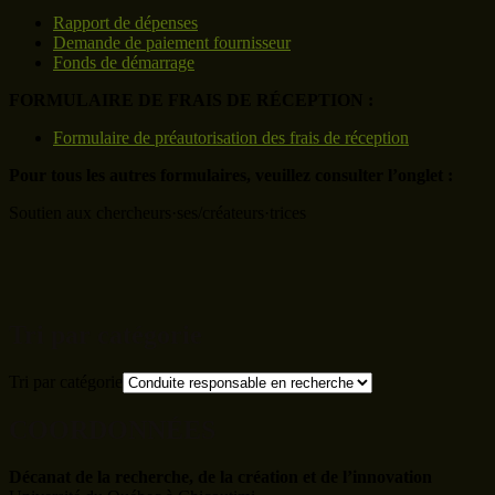
Rapport de dépenses
Demande de paiement fournisseur
Fonds de démarrage
FORMULAIRE DE FRAIS DE RÉCEPTION :
Formulaire de préautorisation des frais de réception
Pour tous les autres formulaires, veuillez consulter l’onglet :
Soutien aux chercheurs·ses/créateurs·trices
Tri par catégorie
Tri par catégorie
COORDONNÉES
Décanat de la recherche, de la création et de l’innovation