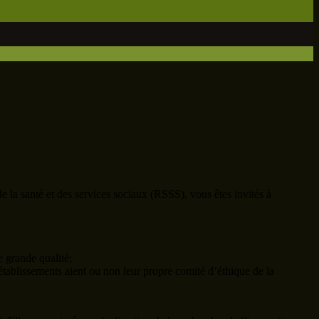
e la santé et des services sociaux (RSSS), vous êtes invités à
e grande qualité;
tablissements aient ou non leur propre comité d’éthique de la