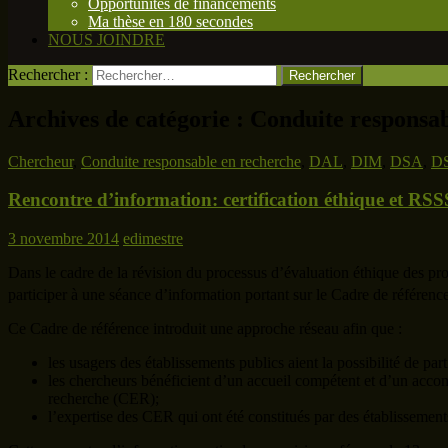
Opportunités de financements
Ma thèse en 180 secondes
NOUS JOINDRE
Rechercher :
Archives de catégorie : Conduite responsa
Chercheur
,
Conduite responsable en recherche
,
DAL
,
DIM
,
DSA
,
D
Rencontre d’information: certification éthique et RSS
3 novembre 2014
edimestre
Dans le cadre de la révision du processus d’évaluation éthique des proj
participer à une séance d’information portant sur le Cadre de référenc
Ce Cadre de référence introduit une approche réseau afin que :
les usagers des établissements publics aient la possibilité de pa
les chercheurs bénéficient d’un accueil compétent et d’un acco
recherche (CER);
l’expertise des CER qui ont été constitués par des établissemen