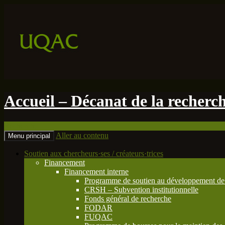
Accueil – Décanat de la recherche
Recherche
Aller au contenu
Menu principal
Soutien aux chercheurs·ses / créateurs·trices
Financement
Financement interne
Programme de soutien au développement de 
CRSH – Subvention institutionnelle
Fonds général de recherche
FODAR
FUQAC