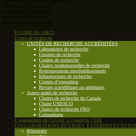
Université du Québec à Chicoutimi
555 boul. de l’Université
Saguenay, QC, G7H 2B1
drc_direction@uqac.ca
418-545-5011, poste 5404
ÉQUIPE DU DRCI
Unités de recherche
UNITÉS DE RECHERCHE ACCRÉDITÉES
Laboratoires de recherche
Groupes de recherche
Centres de recherche
Chaires institutionnelles de recherche
Regroupements interétablissements
Infrastructures de recherche
Centres d’exposition
Revues scientifiques ou artistiques
Autres unités de recherche
Chaires de recherche du Canada
Chaire UNESCO
Chaires de recherche FRQ
Consortiums
L’engagement de l’UQAC à l’égard de l’EDI
COLLABORATIONS INTERNES, EXTERNES ET FUTUR
Répertoire