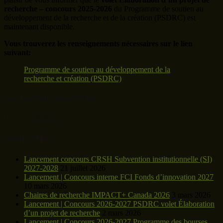
recherche – concours 2025-2026
du Programme de soutien au
développement de la recherche et de la création (PSDRC) est
maintenant disponible.
Vous trouverez les renseignements nécessaires sur le lien
suivant:
Programme de soutien au développement de la
recherche et création (PSDRC)
Navigation des articles
1
2
…
4
Suivant →
Nouvelles
Lancement concours CRSH Subvention institutionnelle (SI)
2027-2028
21 juillet 2026
Lancement | Concours interne FCI Fonds d’innovation 2027
10 mars 2026
Chaires de recherche IMPACT+ Canada 2026
3 mars 2026
Lancement | Concours 2026-2027 PSDRC volet Élaboration
d’un projet de recherche
2 mars 2026
Lancement | Concours 2026-2027 Programme des bourses