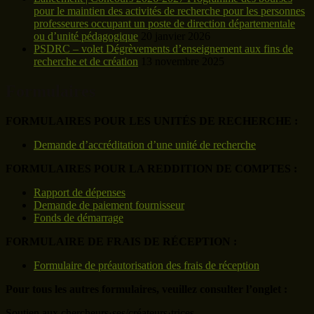
pour le maintien des activités de recherche pour les personnes
professeures occupant un poste de direction départementale
ou d’unité pédagogique
20 janvier 2026
PSDRC – volet Dégrèvements d’enseignement aux fins de
recherche et de création
13 novembre 2025
Formulaires
FORMULAIRES POUR LES UNITÉS DE RECHERCHE :
Demande d’accréditation d’une unité de recherche
FORMULAIRES POUR LA REDDITION DE COMPTES :
Rapport de dépenses
Demande de paiement fournisseur
Fonds de démarrage
FORMULAIRE DE FRAIS DE RÉCEPTION :
Formulaire de préautorisation des frais de réception
Pour tous les autres formulaires, veuillez consulter l’onglet :
Soutien aux chercheurs·ses/créateurs·trices