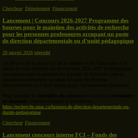
Chercheur
,
Département
,
Financement
Lancement | Concours 2026-2027 Programme des
bourses pour le maintien des activités de recherche
pour les personnes professeures occupant un poste
de direction départementale ou d’unité pédagogique
20 janvier 2026
jgtrembl
Le Décanat de la recherche, de la création et de l’innovation a le
plaisir de vous informer que le concours 2026-2027 du Programme
des bourses pour le maintien des activités de recherche pour les
personnes professeures occupant un poste de direction
départementale ou d’unité pédagogique est maintenant disponible.
Pour consulter les
modalités du concours
et accéder au
formulaire
de demande
, veuillez consulter le lien suivant :
https://recherche.uqac.ca/bourses-de-direction-departementale-ou-
dunite-pedagogique
Chercheur
,
Financement
Lancement concours interne FCI – Fonds des