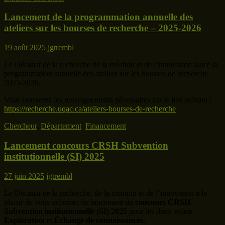
Lancement de la programmation annuelle des
ateliers sur les bourses de recherche – 2025-2026
19 août 2025
jgtrembl
Le Décanat de la recherche de la création et de l’innovation lance la
programmation annuelle des ateliers sur les bourses de recherche
2025-2026.
Vous trouverez les renseignements nécessaires sur le lien suivant :
https://recherche.uqac.ca/ateliers-bourses-de-recherche
Chercheur
,
Département
,
Financement
Lancement concours CRSH Subvention
institutionnelle (SI) 2025
27 juin 2025
jgtrembl
Le Décanat de la recherche, de la création et de l’innovation a le
plaisir de vous informer du lancement du
concours CRSH
Subvention institutionnelle (SI) 2025
pour les deux volets
Exploration
et
Échange de connaissances.