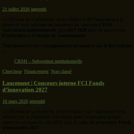
21 juillet 2026
jgtrembl
Le Décanat de la recherche, de la création et de l’innovation a le
plaisir de vous informer du lancement du concours
CRSH
Subvention institutionnelle (SI) 2027-2028
pour les deux volets
Exploration
et
Échange de connaissances.
Vous trouverez les renseignements nécessaires sur le lien suivant
:
CRSH – Subvention institutionnelle
Chercheur
,
Financement
,
Non classé
Lancement | Concours interne FCI Fonds
d’innovation 2027
10 mars 2026
jgtrembl
Le Décanat de la recherche, de la création et de l’innovation vous
informe que la Fondation canadienne pour l’innovation devrait
lancer un concours en juin 2026 dans le cadre du programme
Fonds
d’innovation 2027
.