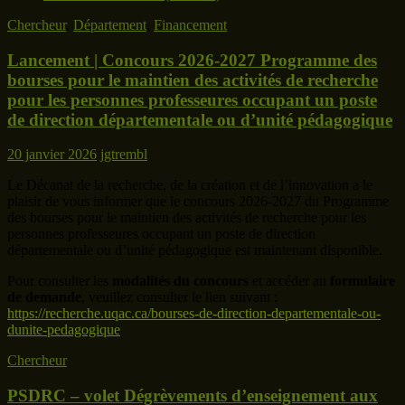
Chercheur
,
Département
,
Financement
Lancement | Concours 2026-2027 Programme des
bourses pour le maintien des activités de recherche
pour les personnes professeures occupant un poste
de direction départementale ou d’unité pédagogique
20 janvier 2026
jgtrembl
Le Décanat de la recherche, de la création et de l’innovation a le
plaisir de vous informer que le concours 2026-2027 du Programme
des bourses pour le maintien des activités de recherche pour les
personnes professeures occupant un poste de direction
départementale ou d’unité pédagogique est maintenant disponible.
Pour consulter les
modalités du concours
et accéder au
formulaire
de demande
, veuillez consulter le lien suivant :
https://recherche.uqac.ca/bourses-de-direction-departementale-ou-
dunite-pedagogique
Chercheur
PSDRC – volet Dégrèvements d’enseignement aux