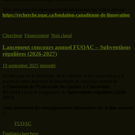
Vous trouverez les renseignements nécessaires sur le lien suivant :
https://recherche.uqac.ca/fondation-canadienne-de-linnovation
Chercheur
,
Financement
,
Non classé
Lancement concours annuel FUQAC – Subventions
régulières (2026-2027)
19 septembre 2025
jgtrembl
Le Décanat de la recherche, de la création et de l’innovation a le
plaisir de vous annoncer le lancement du concours annuel de
la
Fondation de l’Université du Québec à Chicoutimi
(FUQAC)
pour le programme de
Subventions régulières
(2026-
2027).
Vous trouverez les renseignements nécessaires sur le lien suivant
:
FUQAC
Étudiant-chercheur