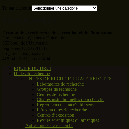
Tri par catégorie
COORDONNÉES
Décanat de la recherche, de la création et de l’innovation
Université du Québec à Chicoutimi
555 boul. de l’Université
Saguenay, QC, G7H 2B1
drc_direction@uqac.ca
418-545-5011, poste 5404
ÉQUIPE DU DRCI
Unités de recherche
UNITÉS DE RECHERCHE ACCRÉDITÉES
Laboratoires de recherche
Groupes de recherche
Centres de recherche
Chaires institutionnelles de recherche
Regroupements interétablissements
Infrastructures de recherche
Centres d’exposition
Revues scientifiques ou artistiques
Autres unités de recherche