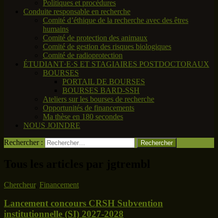
Politiques et procédures
Conduite responsable en recherche
Comité d’éthique de la recherche avec des êtres
humains
Comité de protection des animaux
Comité de gestion des risques biologiques
Comité de radioprotection
ÉTUDIANT·E·S ET STAGIAIRES POSTDOCTORAUX
BOURSES
PORTAIL DE BOURSES
BOURSES BARD-SSH
Ateliers sur les bourses de recherche
Opportunités de financements
Ma thèse en 180 secondes
NOUS JOINDRE
Rechercher :
Tous les articles par jgtrembl
Chercheur
,
Financement
Lancement concours CRSH Subvention
institutionnelle (SI) 2027-2028