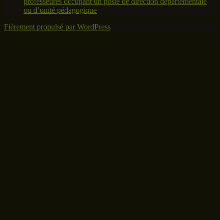
professeures occupant un poste de direction départementale
ou d’unité pédagogique
Fièrement propulsé par WordPress