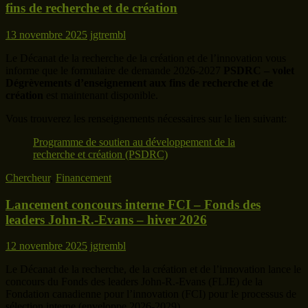
fins de recherche et de création
13 novembre 2025
jgtrembl
Le Décanat de la recherche de la création et de l’innovation vous
informe que le formulaire de demande 2026-2027
PSDRC – volet
Dégrèvements d’enseignement aux fins de recherche et de
création
est maintenant disponible.
Vous trouverez les renseignements nécessaires sur le lien suivant:
Programme de soutien au développement de la
recherche et création (PSDRC)
Chercheur
,
Financement
Lancement concours interne FCI – Fonds des
leaders John-R.-Evans – hiver 2026
12 novembre 2025
jgtrembl
Le Décanat de la recherche, de la création et de l’innovation lance le
concours du Fonds des leaders John-R.-Evans (FLJE) de la
Fondation canadienne pour l’innovation (FCI) pour le processus de
sélection interne (enveloppe 2026-2029).