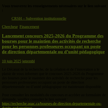
Vous trouverez les renseignements nécessaires sur le lien suivant
:
CRSH – Subvention institutionnelle
Chercheur
,
Financement
Lancement concours 2025-2026 du Programme des
bourses pour le maintien des activités de recherche
pour les personnes professeures occupant un poste
de direction départementale ou d’unité pédagogique
10 juin 2025
jgtrembl
Le Décanat de la recherche, de la création et de l’innovation a le
plaisir de vous informer que le concours 2025-2026 du Programme
des bourses pour le maintien des activités de recherche pour les
personnes professeures occupant un poste de direction
départementale ou d’unité pédagogique est maintenant disponible.
Pour consulter les modalités du concours et accéder au formulaire de
demande, veuillez consulter le lien suivant :
https://recherche.uqac.ca/bourses-de-direction-departementale-ou-
dunite-pedagogique