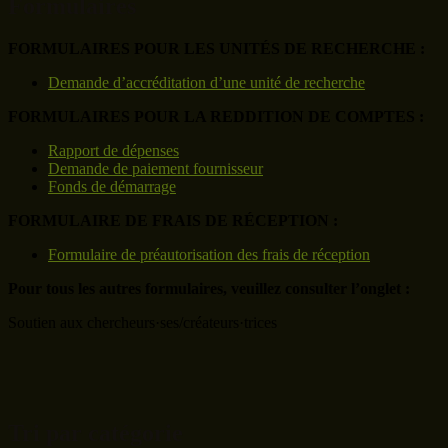
Formulaires
FORMULAIRES POUR LES UNITÉS DE RECHERCHE :
Demande d’accréditation d’une unité de recherche
FORMULAIRES POUR LA REDDITION DE COMPTES :
Rapport de dépenses
Demande de paiement fournisseur
Fonds de démarrage
FORMULAIRE DE FRAIS DE RÉCEPTION :
Formulaire de préautorisation des frais de réception
Pour tous les autres formulaires, veuillez consulter l’onglet :
Soutien aux chercheurs·ses/créateurs·trices
Tri par catégorie