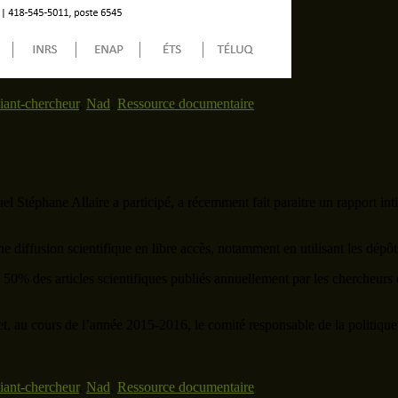
iant-chercheur
,
Nad
,
Ressource documentaire
el Stéphane Allaire a participé, a récemment fait paraitre un rapport int
diffusion scientifique en libre accès, notamment en utilisant les dépôts 
, 50% des articles scientifiques publiés annuellement par les chercheurs
t, au cours de l’année 2015-2016, le comité responsable de la politique d
iant-chercheur
,
Nad
,
Ressource documentaire