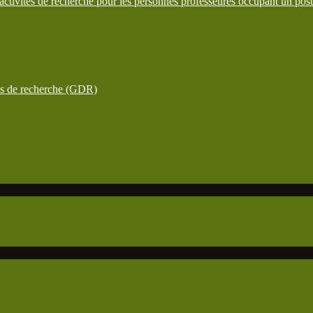
ctivités de recherche pour les personnes professeures occupant un pos
ées de recherche (GDR)