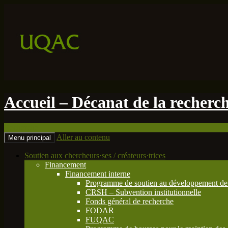
Accueil – Décanat de la recherche
Recherche
Aller au contenu
Menu principal
Soutien aux chercheurs·ses / créateurs·trices
Financement
Financement interne
Programme de soutien au développement de 
CRSH – Subvention institutionnelle
Fonds général de recherche
FODAR
FUQAC