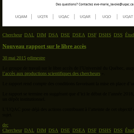
Chercheur
,
DAL
,
DIM
,
DSA
,
DSE
,
DSEA
,
DSF
,
DSHS
,
DSS
,
Étud
Nouveau rapport sur le libre accès
30 mai 2015
edimestre
Le groupe de travail sur le libre accès de l’Université du Québec, auqu
l’accès aux productions scientifiques des chercheurs
».
Le rapport rend compte des conditions favorisant la mise en place d’une 
Le rapport se termine en suggérant que d’ici le début de l’année 2018
un dépôt institutionnel.
L’UQAC pose déjà des actions contribuant à l’atteinte de cet objectif e
sujet.
drc
Chercheur
,
DAL
,
DIM
,
DSA
,
DSE
,
DSEA
,
DSF
,
DSHS
,
DSS
,
Étud