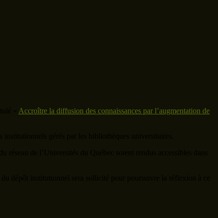
itulé «
Accroître la diffusion des connaissances par l’augmentation de
institutionnels gérés par les bibliothèques universitaires.
 du réseau de l’Universités du Québec soient rendus accessibles dans
u dépôt institutionnel sera sollicité pour poursuivre la réflexion à ce