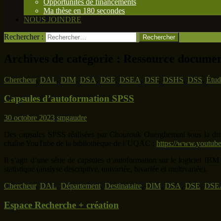
Opportunités de financements
Ma thèse en 180 secondes
NOUS JOINDRE
Rechercher :
Archives de catégorie : Ressource docume
Chercheur
,
DAL
,
DIM
,
DSA
,
DSE
,
DSEA
,
DSF
,
DSHS
,
DSS
,
Étud
Capsules d’autoformation SPSS
30 octobre 2023
smgaudre
Des capsules SPSS réalisées par Chourouk Ouerghemmi sous la dire
chaîne YouTube de la bibliothèque de l’UQAC :
https://www.youtu
Il s’agit d’une série de capsules d’autoformation sur le logiciel IBM 
statistique (analyse descriptive, univariée, bivariée et multivariée).
Chercheur
,
DAL
,
Département
,
Destinataire
,
DIM
,
DSA
,
DSE
,
DSE
Espace Recherche + création