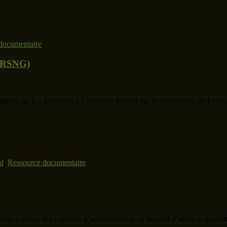
documentaire
(CRSNG)
ion qu’il a dispensée à l’automne dernier sur le programme de Formatio
d
,
Ressource documentaire
s, a conçu des capsules d’autoformation au logiciel d’analyse qualitat