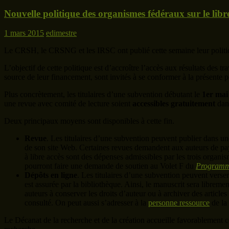
Nouvelle politique des organismes fédéraux sur le libr
1 mars 2015
edimestre
Le CRSH, le CRSNG et les IRSC ont publié cette semaine leur politique
L’objectif de cette politique est d’accroître l’accès aux résultats des t
source de leur financement, sont invités à se conformer à la présente p
Plus concrètement, l
es titulaires d’une subvention débutant le
1er mai
une revue avec comité de lecture soient
accessibles gratuitement
dan
Deux principaux moyens sont disponibles à cette fin.
Revue
.
Les titulaires d’une subvention peuvent publier dans une
de son site Web.
Certaines revues demandent aux auteurs de payer
à libre accès sont des dépenses admissibles par les trois organ
pourront faire une demande de soutien au Volet F du
Programme
Dépôts en ligne
.
Les titulaires d’une subvention peuvent verser
est assurée par la bibliothèque. Ainsi, le manuscrit sera libreme
auteurs à conserver les droits d’auteur ou à archiver des articles
consulté. On peut aussi s’adresser à la
personne ressource
de la 
Le Décanat de la recherche et de la création accueille favorablement c