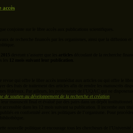
e accès
 conjointe sur le libre accès aux publications scientifiques.
ravaux de recherche financés par les organismes, ainsi que la diffusion et
olitique.
 2015
devront s’assurer que les
articles
découlant de la recherche fina
s les
12 mois suivant leur publication
.
 revue qui offre le libre accès immédiat aux articles ou qui offre le lib
 des frais de traitement des articles afin de rendre les manuscrits disp
ismes fédéraux. Par ailleurs, les professeurs de l’UQAC qui ne disposera
 de soutien au développement de la recherche et création
.
 leur manuscrit final et évalué par des pairs dans un dépôt institutionne
nt accessible dans les 12 mois suivant sa publication. Il incombe aux tit
 publiés en conformité avec les politiques de l’organisme. Pour procéder à
bibliothèque.
ette nouvelle politique et encourage tous les chercheurs de l’Universit