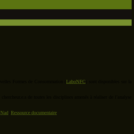
ouvelles Formes de Consommation (
LaboNFC
) sont disponibles sur la
 chercheur.e.s de toutes les disciplines amenés à réaliser de l’analyse
,
Nad
,
Ressource documentaire