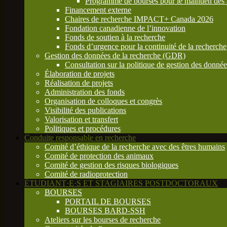
Programme de bourses pour le maintien des a
Financement externe
Chaires de recherche IMPACT+ Canada 2026
Fondation canadienne de l’innovation
Fonds de soutien à la recherche
Fonds d’urgence pour la continuité de la recherche
Gestion des données de la recherche (GDR)
Consultation sur la politique de gestion des donn
Élaboration de projets
Réalisation de projets
Administration des fonds
Organisation de colloques et congrès
Visibilité des publications
Valorisation et transfert
Politiques et procédures
Conduite responsable en recherche
Comité d’éthique de la recherche avec des êtres humains
Comité de protection des animaux
Comité de gestion des risques biologiques
Comité de radioprotection
ÉTUDIANT·E·S ET STAGIAIRES POSTDOCTORAUX
BOURSES
PORTAIL DE BOURSES
BOURSES BARD-SSH
Ateliers sur les bourses de recherche