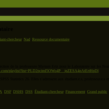
ntaire
iant-chercheur
,
Nad
,
Ressource documentaire
ction de la professeure Myriam Ertz pour le Laboratoire sur les N
be.com/playlist?list=PLD2pcimI5OWo4P__jnZESA4nAtErtHpDl
SPSS Statistics 26. Elles s’adressent aux étudiant.e.s, professeur.e.s et
A
,
DSF
,
DSHS
,
DSS
,
Étudiant-chercheur
,
Financement
,
Grand public