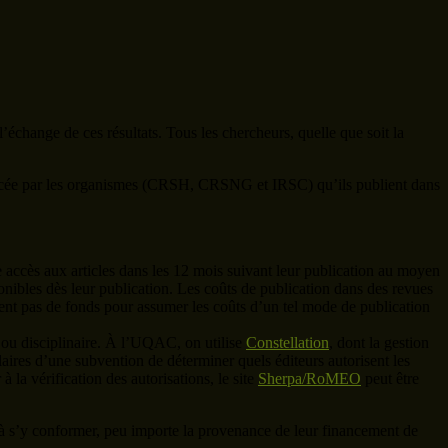
 l’échange de ces résultats. Tous les chercheurs, quelle que soit la
ncée par les organismes (CRSH, CRSNG et IRSC) qu’ils publient dans
re accès aux articles dans les 12 mois suivant leur publication au moyen
onibles dès leur publication. Les coûts de publication dans des revues
ient pas de fonds pour assumer les coûts d’un tel mode de publication
l ou disciplinaire. À l’UQAC, on utilise
Constellation
, dont la gestion
ulaires d’une subvention de déterminer quels éditeurs autorisent les
 la vérification des autorisations, le site
Sherpa/RoMEO
peut être
é à s’y conformer, peu importe la provenance de leur financement de