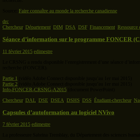
recherche.
Source:
Faire connaître au monde la recherche canadienne
drc
Chercheur
,
Département
,
DIM
,
DSA
,
DSF
,
Financement
,
Ressource 
Séance d’information sur le programme FONCER 
11 février 2015
edimestre
Le CRSNG a rendu disponible l’enregistrement d’une séance d’informat
recherche (FONCER).
Partie 1
(vidéo Adobe Connect disponible jusqu’au 1er mai 2015)
Partie 2
(vidéo Adobe Connect disponible jusqu’au 1er mai 2015)
Info-FONCER-CRSNG-A2015
(document PowerPoint)
Chercheur
,
DAL
,
DSE
,
DSEA
,
DSHS
,
DSS
,
Étudiant-chercheur
,
Na
Capsules d’autoformation au logiciel NVivo
7 février 2015
edimestre
La professeure Sabrina Tremblay, du Département des sciences humaine