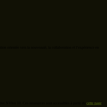
n orientée vers la nouveauté, la collaboration et l’expérience en
ive NVivo 10. Ces ressources sont accessibles à partir de
cette page
.